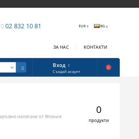
02 832 10 81
EUR
BG
ЗА НАС
|
КОНТАКТИ
Вход
0
Създай акаунт
0
 кръвно налягане от Япония
продукти