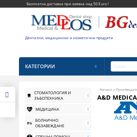
Безплатна доставка при заявка над 50 Euro !
Дентални, медицински и козметични продукти
КАТЕГОРИИ
Начало
Производит
СТОМАТОЛОГИЯ И
A&D MEDICAL
ЗЪБОТЕХНИКА
МЕДИЦИНА
БОЛНИЧНО
ОБЗАВЕЖДАНЕ
СПЕШНА ПОМОЩ