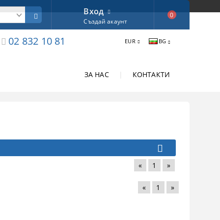
Вход
0
Създай акаунт
02 832 10 81
EUR
BG
ЗА НАС
|
КОНТАКТИ
«
1
»
«
1
»