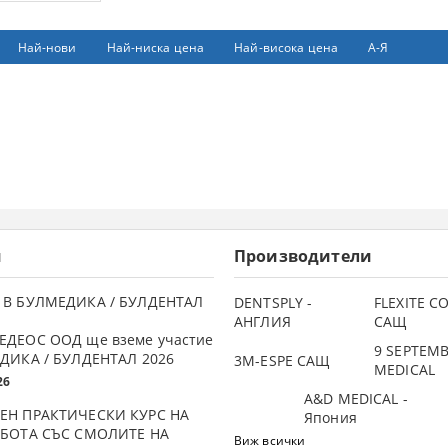
Най-нови
Най-ниска цена
Най-висока цена
А-Я
и
Производители
 В БУЛМЕДИКА / БУЛДЕНТАЛ
DENTSPLY -
FLEXITE 
АНГЛИЯ
САЩ
ЕДЕОС ООД ще вземе участие
9 SEPTEM
ДИКА / БУЛДЕНТАЛ 2026
3М-ESPE САЩ
MEDICAL
26
A&D MEDICAL -
ЕН ПРАКТИЧЕСКИ КУРС НА
Япония
АБОТА СЪС СМОЛИТЕ НА
Виж всички