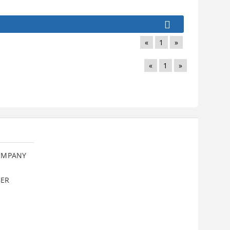
«
1
»
«
1
»
COMPANY
BER