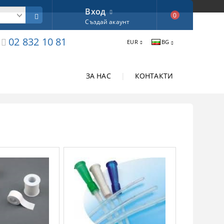
Вход
0
Създай акаунт
02 832 10 81
EUR
BG
ЗА НАС
|
КОНТАКТИ