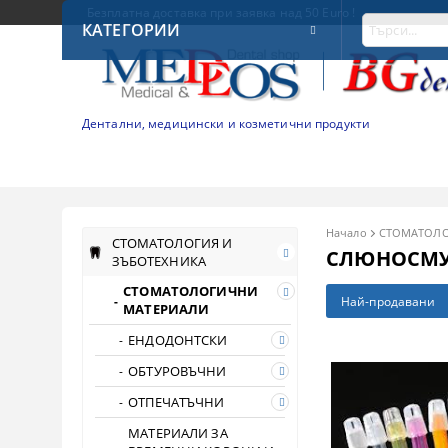
Безплатна доставка при заявка над 50 Euro !
КАТЕГОРИИ
Дентални, медицински и козметични продукти
Начало
СТОМАТОЛО
СТОМАТОЛОГИЯ И
СЛЮНОСМУ
ЗЪБОТЕХНИКА
СТОМАТОЛОГИЧНИ
Най-продавани
МАТЕРИАЛИ
ЕНДОДОНТСКИ
ОБТУРОВЪЧНИ
ОТПЕЧАТЪЧНИ
МАТЕРИАЛИ ЗА