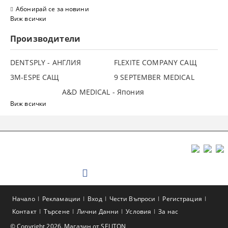
Абонирай се за новини
Виж всички
Производители
DENTSPLY - АНГЛИЯ
FLEXITE COMPANY САЩ
3М-ESPE САЩ
9 SEPTEMBER MEDICAL
A&D MEDICAL - Япония
Виж всички
Начало
Рекламации
Вход
Чести Въпроси
Регистрация
Контакт
Търсене
Лични Данни
Условия
За нас
© Copyright 2026. Магазин от SELITON