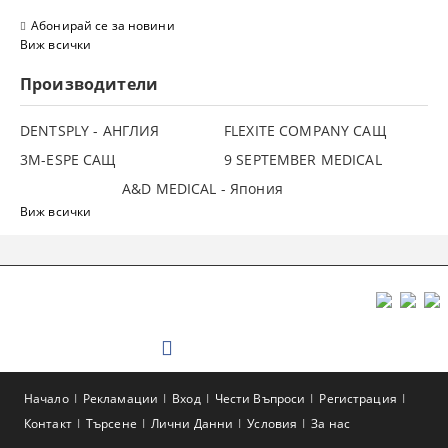
Абонирай се за новини
Виж всички
Производители
DENTSPLY - АНГЛИЯ
FLEXITE COMPANY САЩ
3М-ESPE САЩ
9 SEPTEMBER MEDICAL
A&D MEDICAL - Япония
Виж всички
Начало
Рекламации
Вход
Чести Въпроси
Регистрация
Контакт
Търсене
Лични Данни
Условия
За нас