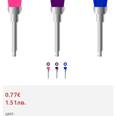
0.77€
1.51лв.
ЦВЯТ: