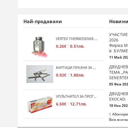
Най-продавани
Новин
УЧАСТИЕ
VERTEX THERMOSENSE- ГРАНУЛАТ ЗА МЕКИ ПРОТЕЗИ
2026
Фирма М
0.26€
0.51лв.
в БУЛМЕ
11 Май 20
ДВУДНЕВ
КАРТУШИ ПРАЗНИ ЗА МЕКА ПЛАСТМАСА
ТЕМА „Р
0.92€
1.80лв.
SENERTE
05 Фев 20
ДВУДНЕВ
УПЛЪТНИТЕЛ ЗА ПРОТЕЗИ DINABASE 7
ЕXOCAD.
6.50€
12.71лв.
18 Ное 202
Абонирай
Виж всичк