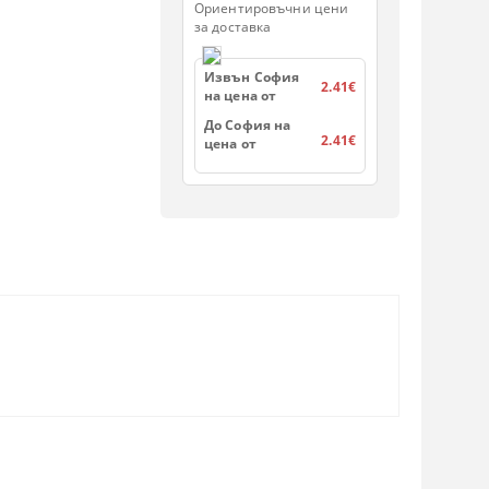
Ориентировъчни цени
за доставка
Извън София
2.41€
на цена от
До София на
2.41€
цена от