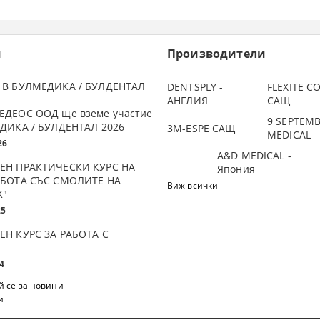
и
Производители
 В БУЛМЕДИКА / БУЛДЕНТАЛ
DENTSPLY -
FLEXITE 
АНГЛИЯ
САЩ
ЕДЕОС ООД ще вземе участие
9 SEPTEM
ДИКА / БУЛДЕНТАЛ 2026
3М-ESPE САЩ
MEDICAL
26
A&D MEDICAL -
ЕН ПРАКТИЧЕСКИ КУРС НА
Япония
АБОТА СЪС СМОЛИТЕ НА
Виж всички
K"
25
ЕН КУРС ЗА РАБОТА С
4
 се за новини
и