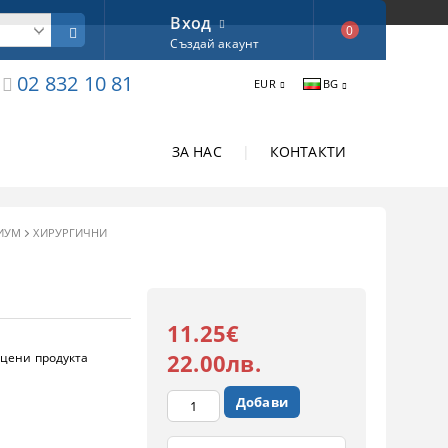
Вход
0
Създай акаунт
02 832 10 81
EUR
BG
ЗА НАС
|
КОНТАКТИ
ИУМ
ХИРУРГИЧНИ
11.25€
22.00лв.
цени продукта