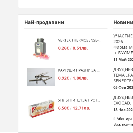
Най-продавани
Новин
УЧАСТИЕ
VERTEX THERMOSENSE- ГРАНУЛАТ ЗА МЕКИ ПРОТЕЗИ
2026
Фирма М
0.26€
0.51лв.
в БУЛМЕ
11 Май 20
ДВУДНЕВ
КАРТУШИ ПРАЗНИ ЗА МЕКА ПЛАСТМАСА
ТЕМА „Р
0.92€
1.80лв.
SENERTE
05 Фев 20
ДВУДНЕВ
УПЛЪТНИТЕЛ ЗА ПРОТЕЗИ DINABASE 7
ЕXOCAD.
6.50€
12.71лв.
18 Ное 202
Абонирай
Виж всичк