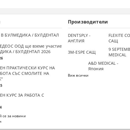
и
Производители
 В БУЛМЕДИКА / БУЛДЕНТАЛ
DENTSPLY -
FLEXITE 
АНГЛИЯ
САЩ
ЕДЕОС ООД ще вземе участие
9 SEPTEM
ДИКА / БУЛДЕНТАЛ 2026
3М-ESPE САЩ
MEDICAL
26
A&D MEDICAL -
ЕН ПРАКТИЧЕСКИ КУРС НА
Япония
АБОТА СЪС СМОЛИТЕ НА
Виж всички
K"
25
ЕН КУРС ЗА РАБОТА С
4
 се за новини
и