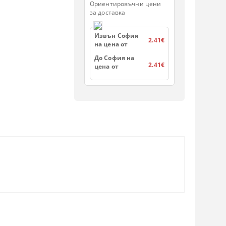
Ориентировъчни цени
за доставка
Извън София
2.41€
на цена от
До София на
2.41€
цена от