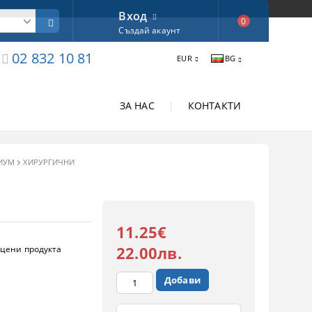
Вход
0
Създай акаунт
02 832 10 81
EUR
BG
ЗА НАС
|
КОНТАКТИ
ИУМ
ХИРУРГИЧНИ
11.25€
22.00лв.
цени продукта