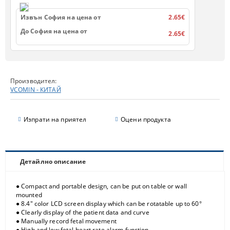
Извън София на цена от
2.65€
До София на цена от
2.65€
Производител:
VCOMIN - КИТАЙ
Изпрати на приятел
Оцени продукта
Детайлно описание
Compact and portable design, can be put on table or wall
●
mounted
8.4" color LCD screen display which can be rotatable up to 60°
●
Clearly display of the patient data and curve
●
Manually record fetal movement
●
High and low fetal heart rate alarm function
●