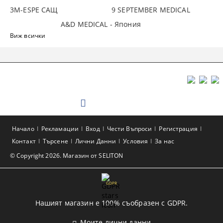
3М-ESPE САЩ
9 SEPTEMBER MEDICAL
A&D MEDICAL - Япония
Виж всички
Начало
Рекламации
Вход
Чести Въпроси
Регистрация
Контакт
Търсене
Лични Данни
Условия
За нас
© Copyright 2026. Магазин от SELITON
GDPR
Нашият магазин е 100% съобразен с GDPR.
Моите лични данни