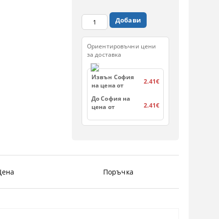
Ориентировъчни цени
за доставка
Извън София
2.41€
на цена от
До София на
2.41€
цена от
Цена
Поръчка