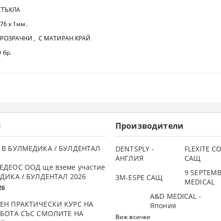
ТЪКЛА
6 х 1мм.
ОЗРАЧНИ , С МАТИРАН КРАЙ
бр.
и
Производители
 В БУЛМЕДИКА / БУЛДЕНТАЛ
DENTSPLY -
FLEXITE 
АНГЛИЯ
САЩ
ЕДЕОС ООД ще вземе участие
9 SEPTEM
ДИКА / БУЛДЕНТАЛ 2026
3М-ESPE САЩ
MEDICAL
26
A&D MEDICAL -
ЕН ПРАКТИЧЕСКИ КУРС НА
Япония
АБОТА СЪС СМОЛИТЕ НА
Виж всички