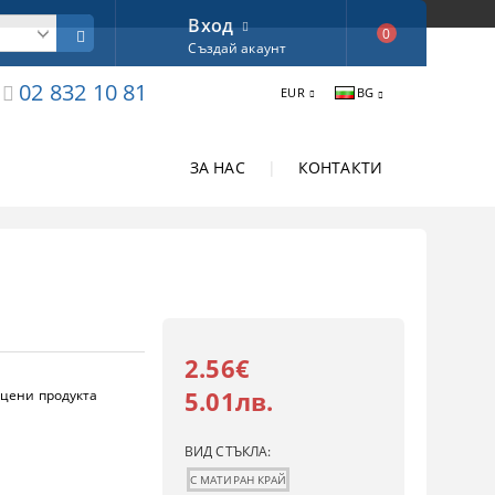
Вход
0
Създай акаунт
02 832 10 81
EUR
BG
ЗА НАС
|
КОНТАКТИ
2.56€
5.01лв.
цени продукта
ВИД СТЪКЛА:
С МАТИРАН КРАЙ