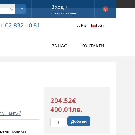
Вход
0
Създай акаунт
02 832 10 81
EUR
BG
ЗА НАС
|
КОНТАКТИ
И
204.52€
400.01лв.
CAL - КИТАЙ
цени продукта