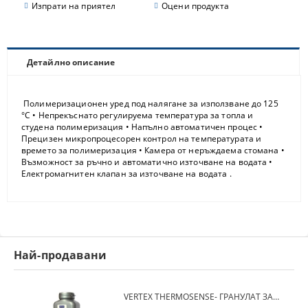
Изпрати на приятел
Оцени продукта
Детайлно описание
Полимеризационен уред под налягане за използване до 125
°C • Непрекъснато регулируемa температура за топла и
студена полимеризация • Напълно автоматичен процес •
Прецизен микропроцесорен контрол на температурата и
времето за полимеризация • Камера от неръждаема стомана •
Възможност за ръчно и автоматично източване на водата •
Електромагнитен клапан за източване на водата .
Най-продавани
VERTEX THERMOSENSE- ГРАНУЛАТ ЗА МЕКИ ПРОТЕЗИ