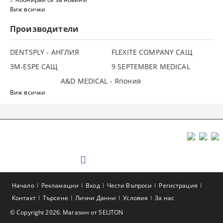
Виж всички
Производители
DENTSPLY - АНГЛИЯ
FLEXITE COMPANY САЩ
3М-ESPE САЩ
9 SEPTEMBER MEDICAL
A&D MEDICAL - Япония
Виж всички
Начало
Рекламации
Вход
Чести Въпроси
Регистрация
Контакт
Търсене
Лични Данни
Условия
За нас
© Copyright 2026. Магазин от SELITON