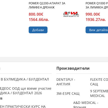
POWER Q2200-АПАРАТ ЗА
POWER Q1000 P
ЛИМФЕН ДРЕНАЖ
ЗА ЛИМФЕН Д
800.00€
990.00€
1564.66лв.
1936.27лв.
Виж детайл
и
Производители
 В БУЛМЕДИКА / БУЛДЕНТАЛ
DENTSPLY -
FLEXITE 
АНГЛИЯ
САЩ
ЕДЕОС ООД ще вземе участие
9 SEPTEM
ДИКА / БУЛДЕНТАЛ 2026
3М-ESPE САЩ
MEDICAL
26
A&D MEDICAL -
ЕН ПРАКТИЧЕСКИ КУРС НА
Япония