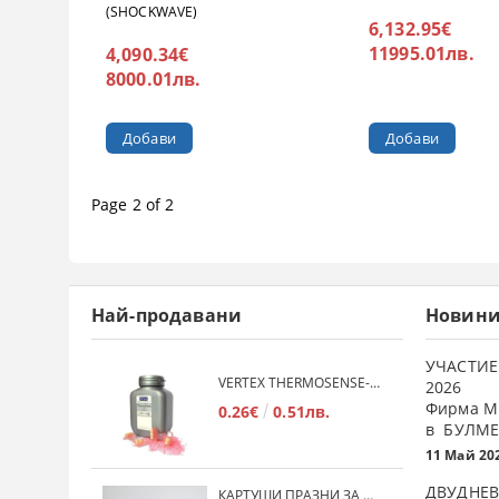
(SHOCKWAVE)
6,132.95€
11995.01лв.
4,090.34€
8000.01лв.
Page 2 of 2
Най-продавани
Новин
УЧАСТИЕ
VERTEX THERMOSENSE- ГРАНУЛАТ ЗА МЕКИ ПРОТЕЗИ
2026
Фирма М
0.26€
0.51лв.
в БУЛМЕ
11 Май 20
ДВУДНЕВ
КАРТУШИ ПРАЗНИ ЗА МЕКА ПЛАСТМАСА