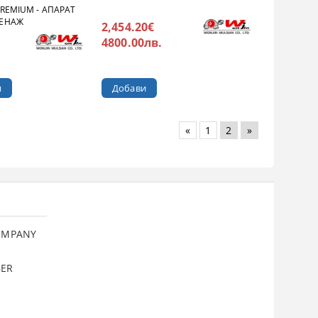
REMIUM - АПАРАТ
РЕНАЖ
2,454.20€
4800.00лв.
и
«
1
2
»
COMPANY
BER