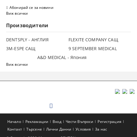
Абонирай се за новини
Виж всички
Производители
DENTSPLY - АНГЛИЯ
FLEXITE COMPANY САЩ
3М-ESPE САЩ
9 SEPTEMBER MEDICAL
A&D MEDICAL - Япония
Виж всички
Начало
Рекламации
Вход
Чести Въпроси
Регистрация
Контакт
Търсене
Лични Данни
Условия
За нас