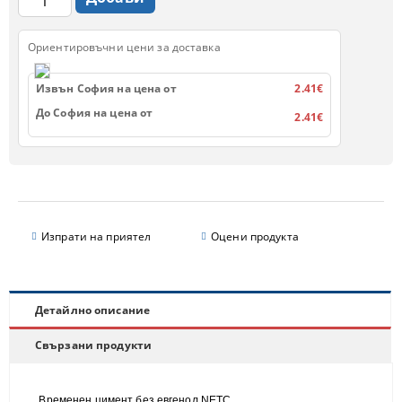
Ориентировъчни цени за доставка
Извън София на цена от
2.41€
До София на цена от
2.41€
Изпрати на приятел
Оцени продукта
Детайлно описание
Свързани продукти
Временен цимент без евгенол NETC